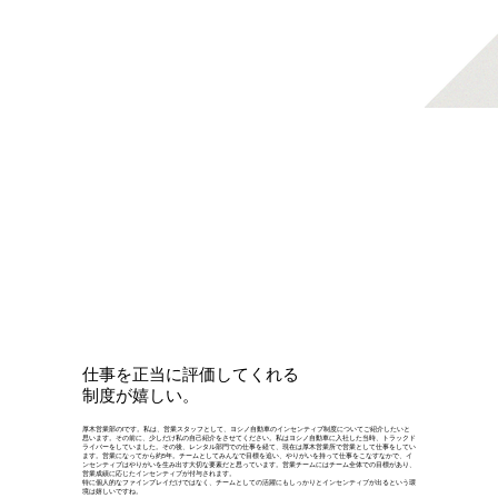
仕事を正当に評価してくれる
制度が嬉しい。
厚木営業部のIです。私は、営業スタッフとして、ヨシノ自動車のインセンティブ制度についてご紹介したいと
思います。その前に、少しだけ私の自己紹介をさせてください。私はヨシノ自動車に入社した当時、トラックド
ライバーをしていました。その後、レンタル部門での仕事を経て、現在は厚木営業所で営業として仕事をしてい
ます。営業になってから約5年。チームとしてみんなで目標を追い、やりがいを持って仕事をこなすなかで、イ
ンセンティブはやりがいを生み出す大切な要素だと思っています。営業チームにはチーム全体での目標があり、
営業成績に応じたインセンティブが付与されます。
特に個人的なファインプレイだけではなく、チームとしての活躍にもしっかりとインセンティブが出るという環
境は嬉しいですね。