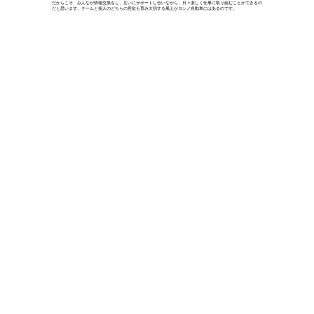
だからこそ、みんなが情報交換をし、互いにサポートし合いながら、日々楽しく仕事に取り組むことができるの
だと思います。チームと個人のどちらの意欲も育み大切する風土がヨシノ自動車にはあるのです。