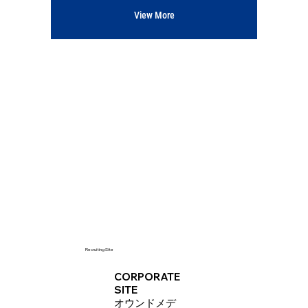
View More
Recruiting Site
CORPORATE
SITE
オウンドメデ