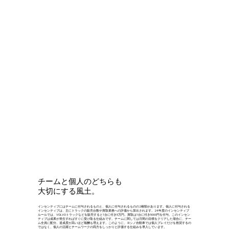
チームと個人のどちらも
大切にする風土。
インセンティブにはチームに付与されるものと、個人に付与されるものの2種類があります。個人に付与される
インセンティブは、主にトラックの販売台数や買取業務への評価から算出されます。24年度のインセンティブ
ルールでは、VOLVOトラックなどを販売すると1台に付き5万円。買取は1台に付き5000円を付与。このインセン
ティブは成果が発生すればすぐに受け取る仕組みです。チームに関しては月間の目標をクリアした場合に、チー
ム全員に配分。達成度が高いほど報酬も増えます。このように、ヨシノ自動車では個人プレイだけを推奨するの
ではなく、個人の活躍とチームワークの両方をしっかりと評価する仕組みを導入しています。