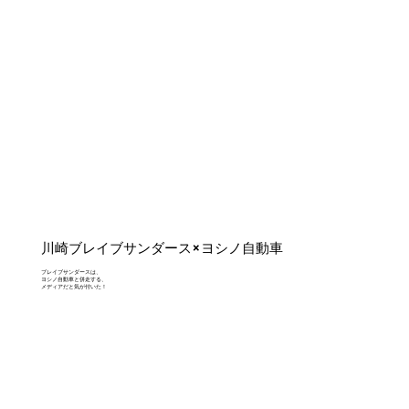
川崎ブレイブサンダース×ヨシノ自動車
ブレイブサンダースは、
ヨシノ自動車と併走する、
メディアだと気が付いた！