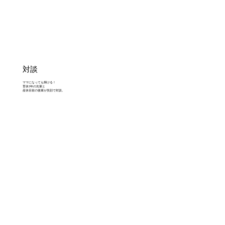
対談
ママになっても輝ける！
育休3年の先輩と
産休目前の後輩が笑顔で対談。