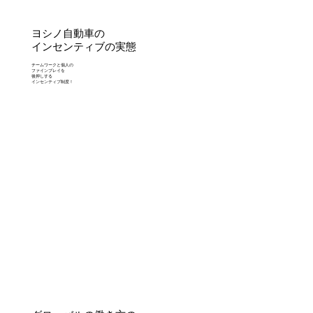
ヨシノ自動車の
インセンティブの実態
チームワークと個人の
ファインプレイを
後押しする
インセンティブ制度！