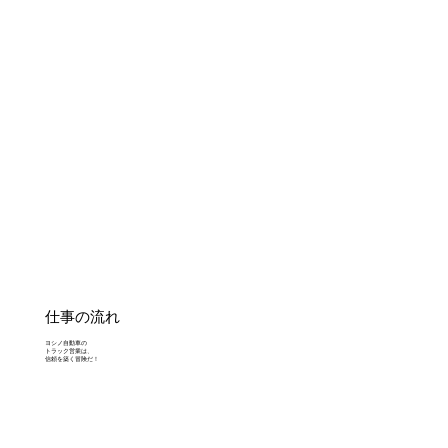
仕事の流れ
ヨシノ自動車の
トラック営業は、
信頼を築く冒険だ！