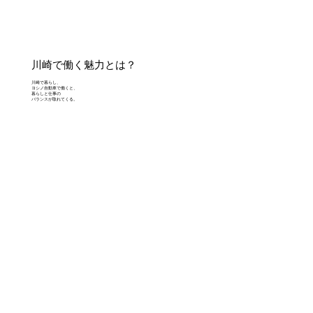
川崎で働く魅力とは？
川崎で暮らし、
ヨシノ自動車で働くと、
暮らしと仕事の
バランスが取れてくる。