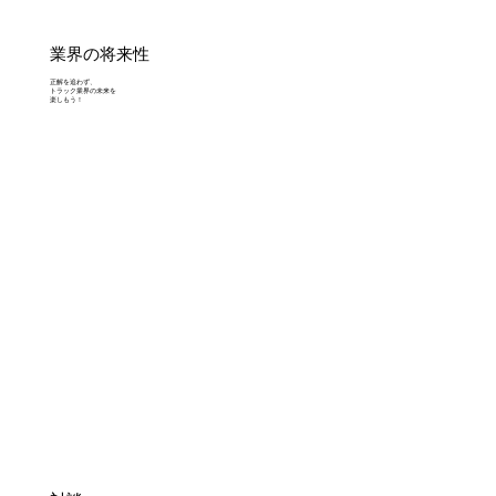
業界の将来性
正解を追わず、
トラック業界の未来を
楽しもう！