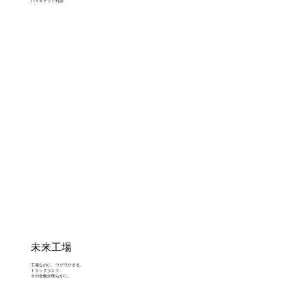
ハイキャリア対談
未来工場
工場なのに、ワクワクする。
トラックランド、
その全貌が明らかに。