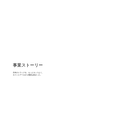
事業ストーリー
日本のトラックを、もっとカッコよく。
カインとアベルから物語は始まった。