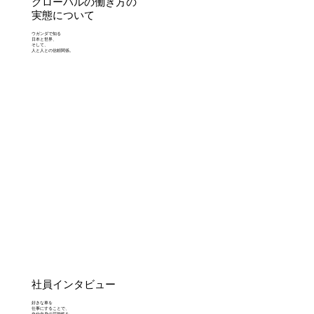
グローバルの働き方の
実態について
ウガンダで知る
日本と世界、
そして、
人と人との信頼関係。
社員インタビュー
好きな車を
仕事にすることで、
自分自身の可能性を