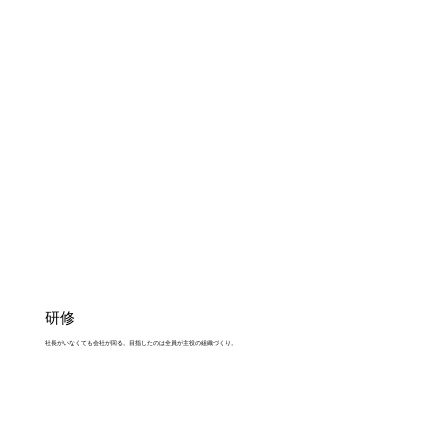
研修
社長がいなくても会社が回る。目指したのは全員が主役の組織づくり。