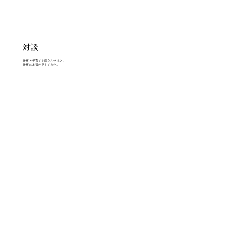
対談
仕事と子育てを両立させると、
仕事の本質が見えてきた。