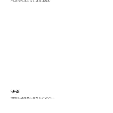
学生のアイデアと人気キャラクターが起こした化学反応。
研修
研修で見つけた意外な強みが、自分の自信へとつながっていく。