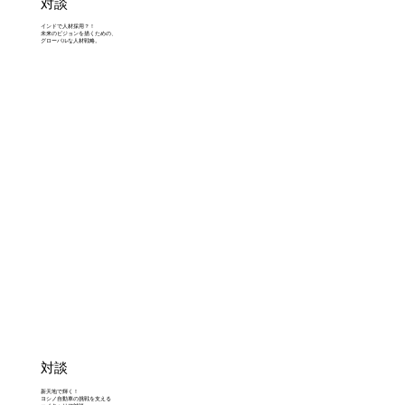
対談
インドで人材採用？！
未来のビジョンを描くための、
グローバルな人材戦略。
対談
新天地で輝く！
ヨシノ自動車の挑戦を支える