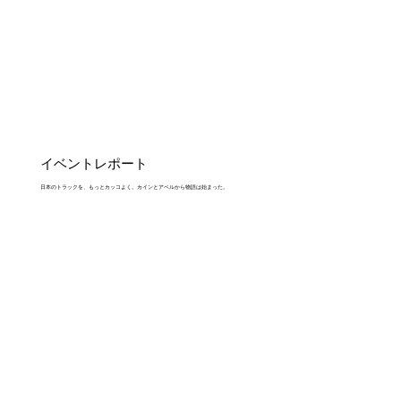
イベントレポート
日本のトラックを、もっとカッコよく。カインとアベルから物語は始まった。