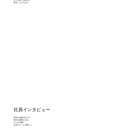
知ることができた。
社員インタビュー
自由な社風のなかで
自分を成長させる。
そんな仕事に
出会えたことが嬉しい。