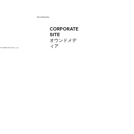
Recruiting Site
CORPORATE
SITE
オウンドメデ
ィア
 ©YOSHINO MOTOR Co.,Ltd.