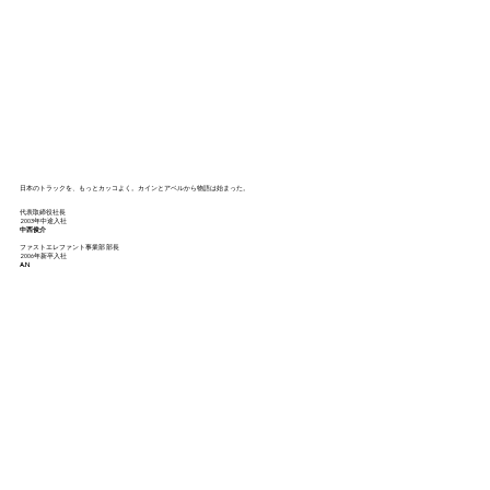
日本のトラックを、もっとカッコよく。カインとアベルから物語は始まった。
代表取締役社長
2003年中途入社
中西俊介
ファストエレファント事業部 部長
2006年新卒入社
A.N