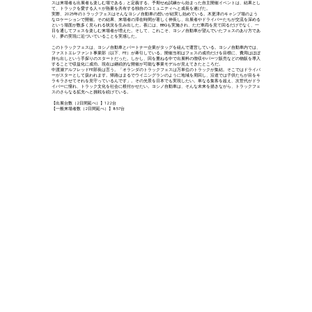
スは来場者も出展者も楽しむ場である」と定義する。予期せぬ試練から始まった自主開催イベントは、結果とし
て、トラックを愛する人々が熱量を共有する独自のコミュニティへと成長を遂げた。
実際、2025年のトラックフェスはそんなヨシノ自動車の想いが結実し始めている。木更津のキャンプ場のよう
なロケーションで開催。その結果、来場者の滞在時間が著しく伸長し、出展者やドライバーたちが交流を深める
という場面が数多く見られる状況を生み出した。夜には、BBQも実施され、ただ車両を見て回るだけでなく、一
日を通してフェスを楽しむ来場者が増えた。そして、これこそ、ヨシノ自動車が望んでいたフェスのあり方であ
り、夢の実現に近づいていることを実感した。
このトラックフェスは、ヨシノ自動車とパートナー企業がタッグを組んで運営している。ヨシノ自動車内では、
ファストエレファント事業部（以下、FE）が牽引している。開催当初はフェスの成功だけを目標に、費用はほぼ
持ち出しという手探りのスタートだった。しかし、回を重ねる中で出展料の徴収やパーツ販売などの物販を導入
することで収益化に成功。現在は継続的な開催が可能な事業モデルが見えてきたところだ。
中渡瀬アルフレッドFE部長は言う。「オランダのトラックフェスは万単位のトラックが集結。そこではドライバ
ーがスターとして扱われます。帰路はまるでウイニングランのように地域を周回し、沿道では子供たちが目をキ
ラキラさせてそれを見守っているんです」。その光景を日本でも実現したい。単なる集客を超え、次世代がドラ
イバーに憧れ、トラック文化を社会に根付かせたい。ヨシノ自動車は、そんな未来を描きながら、トラックフェ
スのさらなる拡充へと挑戦を続けている。
【出展台数（2日間延べ）】122台
【一般来場者数（2日間延べ）】857台