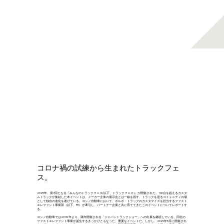
コロナ禍の試練から生まれたトラックフェ
ス。
2025年、第7回となる『みんなのトラックフェス(以下、トラックフェス)』が開催された。100台を超えるカスタ
ムトラックが集結した本イベントは、メーカー主体の展示会とは一線を画す、トラックを巡るコミュニティの場
として独自の進化を遂げている。ヨシノ自動車において、ボルボ・トラックのカスタマイズを担当するファスト
エレファント事業部（以下、FE）が牽引し、パートナー企業と共に育ててきたこのイベントについてレポートす
る。
ヨシノ自動車では2018年より、隔年開催される「ジャパントラックショー」への出展を継続している。同社の
ファストエレファント事業が誕生するきっかけともなった、重要なイベントだ。しかし、2020年5月に開催され