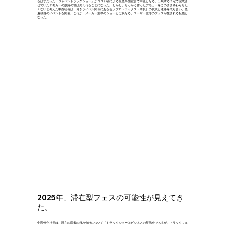
るはずだった「ジャパントラックショー」がコロナ禍による緊急事態宣言で中止となる。出展する予定で完成さ
せていたデモカーの披露の場は失われることになった。しかし、せっかく作ったデモカーをこのまま終わらせた
くないと考えた中西社長は、良きライバル関係にあるセノプロトラックス（奈良）の代表と連絡を取り合い、急
遽独自のイベントを開催。これが、メーカー主導のショーとは異なる、ユーザー主導のフェスが生まれる転機と
なった。
2025年、滞在型フェスの可能性が見えてき
た。
中西俊介社長は、現在の両者の棲み分けについて「トラックショーはビジネスの展示会であるが、トラックフェ