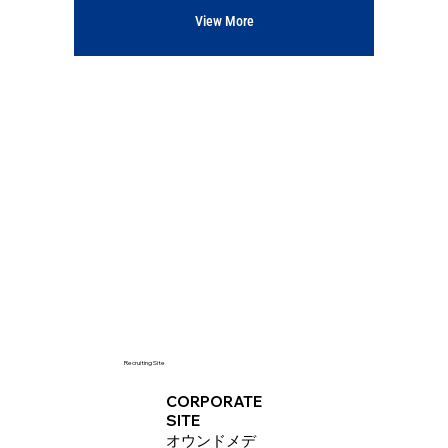
View More
Recruiting Site
CORPORATE
SITE
オウンドメデ